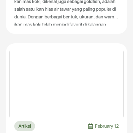
kan mas koki, dikenal juga sebagai goldfish, adalah
salah satu ikan hias air tawar yang paling populer di
dunia. Dengan berbagai bentuk, ukuran, dan warna,
ikan mas koki telah menjadi favorit di kalangan
pecinta akuarium selama berabad-abad. Berikut
adalah beberapa fakta menarik tentang ikan mas
koki dan informasi penting lainnya, termasuk
pentingnya memberikan makanan berkualitas dari
Hikari.
Artikel
February 12