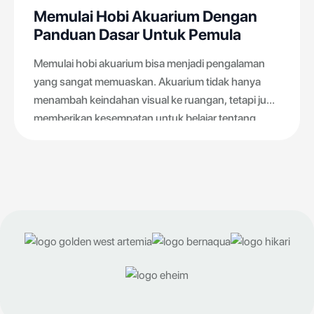
Memulai Hobi Akuarium Dengan
Panduan Dasar Untuk Pemula
Memulai hobi akuarium bisa menjadi pengalaman
yang sangat memuaskan. Akuarium tidak hanya
menambah keindahan visual ke ruangan, tetapi juga
memberikan kesempatan untuk belajar tentang
ekosistem bawah air. Bagi pemula, memulai hobi ini
mungkin terasa menakutkan, tetapi dengan
panduan yang tepat, Anda dapat dengan mudah
memulai perjalanan Anda di dunia akuarium. Berikut
adalah beberapa langkah dasar untuk memulai hobi
akuarium.