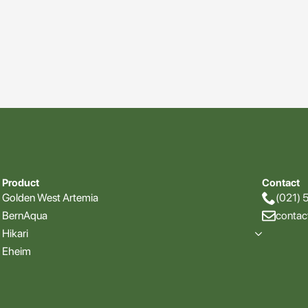
Product
Contact
Golden West Artemia
(021) 
BernAqua
conta
Hikari
Eheim