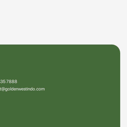
535 7888
ct@goldenwestindo.com